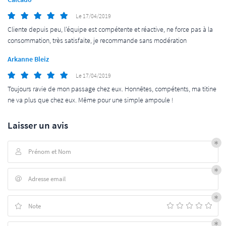
Le 17/04/2019
Cliente depuis peu, l'équipe est compétente et réactive, ne force pas à la
consommation, très satisfaite, je recommande sans modération
Arkanne Bleiz
Le 17/04/2019
Toujours ravie de mon passage chez eux. Honnêtes, compétents, ma titine
ne va plus que chez eux. Même pour une simple ampoule !
ACCUEIL
Laisser un avis
Une question 
ATION - ENTRETIEN
Prénom et Nom

01 64 91 00 5
SSERIE - PEINTURE
Adresse email

OCATION ADA
Note

HICULES NEUFS