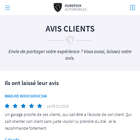


51 RUE DE CHARTRES
91470 LIMOURS
AVIS CLIENTS
01 64 91 00 54
Envie de partager votre expérience ? Vous aussi, laissez votre
avis.
Ils ont laissé leur avis
MADJID BOUCHOUCHA
Adresse email de réception

Le 05/12/2019
En cochant cette case, vous consentez à recevoir nos propositions commerciales à l'adresse
email indiqué ci-dessus. Vous pouvez vous désinscrire à tout moment en utilisant
le
Un garage proche de ses clients, qui sait être a l'écoute de son client. Qui
formulaire de désinscription
.
sait orienter son client sans juste vouloir lui prendre du blé. Je le
recommande fortement
INSCRIPTION
Calcado