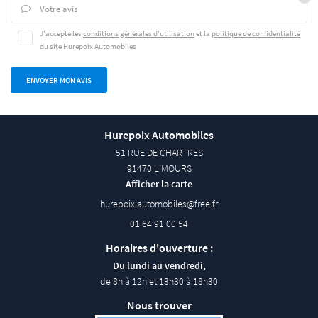
Restez inform
Votre avis

AVIS
J'accepte les
conditions générales d'utilisation
et la
politique de confidentialité
INSCRIPTION NEWSLE
du site
Hurepoix Automobiles
CONTACT
ENVOYER MON AVIS
Hurepoix Automobiles
51 RUE DE CHARTRES
91470 LIMOURS
Afficher la carte
01 64 91 00 54
Horaires d'ouverture :
Du lundi au vendredi,
de 8h à 12h et 13h30 à 18h30
Nous trouver